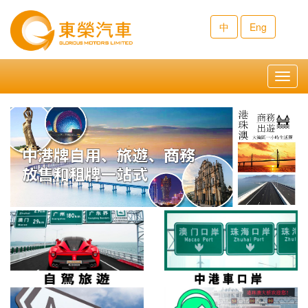
中
Eng
Toggl
navig