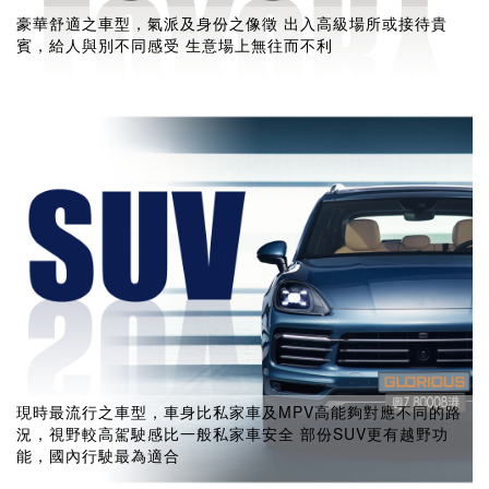
豪華舒適之車型，氣派及身份之像徵 出入高級場所或接待貴
賓，給人與別不同感受 生意場上無往而不利
現時最流行之車型，車身比私家車及MPV高能夠對應不同的路
況，視野較高駕駛感比一般私家車安全 部份SUV更有越野功
能，國內行駛最為適合