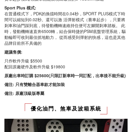
Sport Plus 模式:
在普通模式下，PDK的換擋時間在0.04秒，SPORT PLUS模式下時
間可以縮短到0.02秒。還可以激 活彈射模式（賽車起步），只要將
剎車和油門踩到底，待發動機轉速維持住便可左腳開剎車踏板。 此
時，發動機轉速直奔6500轉，結合保時捷的PSM底盤管理系統，驅
動輪即可收到最佳抓地動力， 從而感受到彈射的快感，這也是其他
品牌目前所不具備的
建議售價:
只作軟件升級 $5500
配回原廠硬件及軟件升級 $19800
原廠出車時訂購 $25600(只限訂新車時一同訂配，出車後不能升級)
備注: 只有雙離合器車款才能加裝
備注: 原廠頂級版專屬
優化油門、煞車及波箱系統