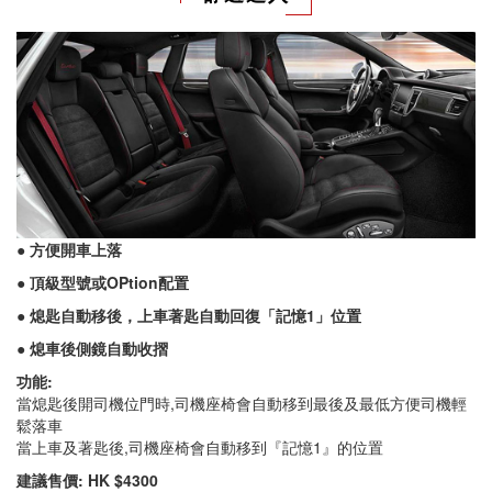
● 方便開車上落
● 頂級型號或OPtion配置
● 熄匙自動移後，上車著匙自動回復「記憶1」位置
● 熄車後側鏡自動收摺
功能:
當熄匙後開司機位門時,司機座椅會自動移到最後及最低方便司機輕
鬆落車
當上車及著匙後,司機座椅會自動移到『記憶1』的位置
建議售價: HK $4300