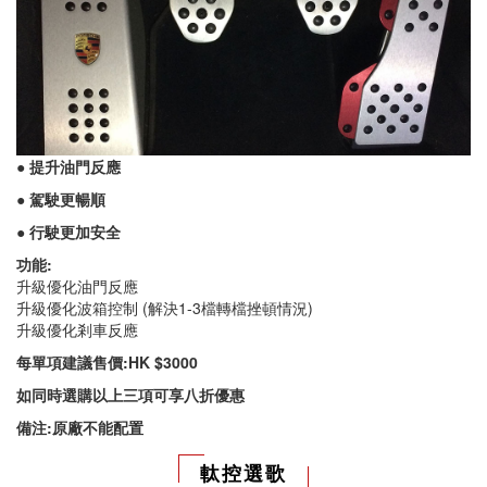
● 提升油門反應
● 駕駛更暢順
● 行駛更加安全
功能:
升級優化油門反應
升級優化波箱控制 (解決1-3檔轉檔挫頓情況)
升級優化剎車反應
每單項建議售價:HK $3000
如同時選購以上三項可享八折優惠
備注:原廠不能配置
軚控選歌