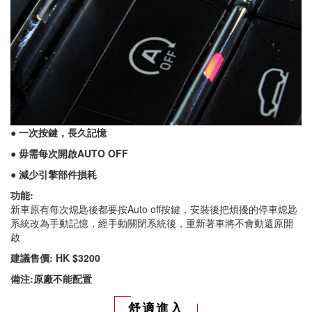
● 一次按鍵，長久記憶
● 毋需每次開啟AUTO OFF
● 減少引擎部件損耗
功能:
新車原有每次熄匙後都要按Auto off按鍵，安裝後把煩擾的停車熄匙
系統改為手動記憶，經手動關閉系統後，重新著車將不會動還原開
啟
建議售價: HK $3200
備注:原廠不能配置
舒適進入