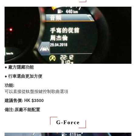
● 廠方隱藏功能
● 行車選曲更加方便
功能:
可以直接從軚盤按鍵控制歌曲選項
建議售價: HK $3500
備注:原廠不能配置
G-Force