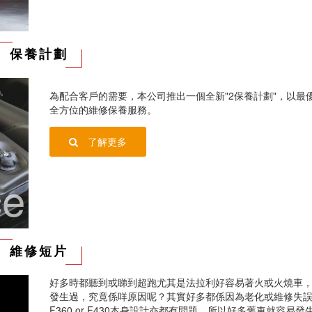
保養計劃
為配合客戶的需要，本公司推出一個全新"2保養計劃"，以最
全方位的維修保養服務。
了解更多
ce
維修短片
好多時都聽到或睇到超跑尤其是法拉利好容易著火或火燒車
發生過，究竟係咩原因呢？其實好多都係因為老化或維修失
F360 or F430本身設計亦都有問題，所以好多舊車就容易