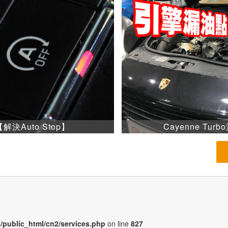
【解決Auto Stop】
Cayenne Turb
/public_html/cn2/services.php
on line
827