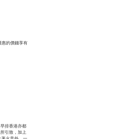
優惠的價錢享有
，早排香港亦都
誤所引致，加上
發生著火意外，一