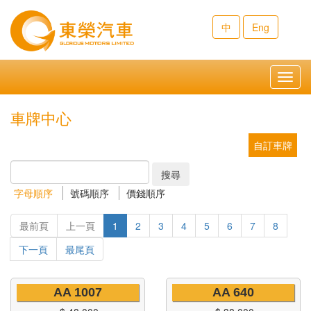
中
Eng
Toggl
navig
車牌中心
自訂車牌
搜尋
字母順序
號碼順序
價錢順序
最前頁
上一頁
1
2
3
4
5
6
7
8
下一頁
最尾頁
AA 1007
AA 640