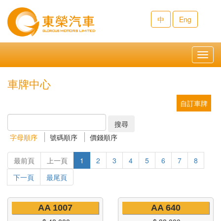
中
Eng
Toggl
navig
車牌中心
自訂車牌
搜尋
字母順序
號碼順序
價錢順序
最前頁
上一頁
1
2
3
4
5
6
7
8
下一頁
最尾頁
AA 1007
AA 640