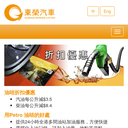
中
Eng
Toggl
navig
油咭折扣優惠
汽油每公升減$3.5
柴油每公升減$8.4
用Petro 油咭的好處
提供24小時全港多間油站加油服務，方便快捷
電腦化入油記錄，詳列入油量、地點等資料