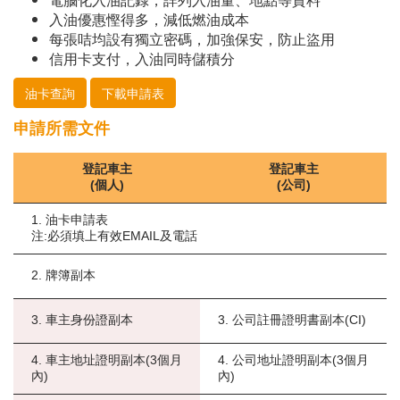
入油優惠慳得多，減低燃油成本
每張咭均設有獨立密碼，加強保安，防止盜用
信用卡支付，入油同時儲積分
油卡查詢
下載申請表
申請所需文件
登記車主
登記車主
(個人)
(公司)
1. 油卡申請表
注:必須填上有效EMAIL及電話
2. 牌簿副本
3. 車主身份證副本
3. 公司註冊證明書副本(CI)
4. 車主地址證明副本(3個月
4. 公司地址證明副本(3個月
內)
內)