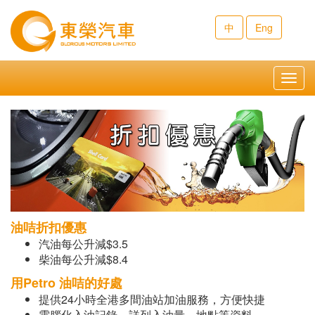
中
Eng
Toggl
navig
油咭折扣優惠
汽油每公升減$3.5
柴油每公升減$8.4
用Petro 油咭的好處
提供24小時全港多間油站加油服務，方便快捷
電腦化入油記錄，詳列入油量、地點等資料