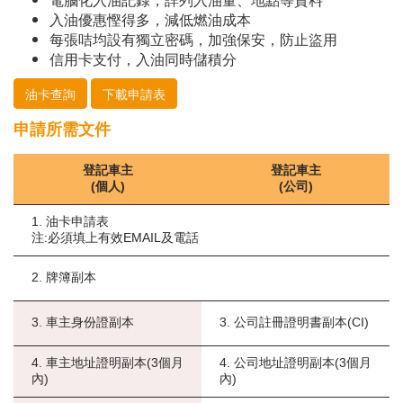
入油優惠慳得多，減低燃油成本
每張咭均設有獨立密碼，加強保安，防止盜用
信用卡支付，入油同時儲積分
油卡查詢
下載申請表
申請所需文件
登記車主
登記車主
(個人)
(公司)
1. 油卡申請表
注:必須填上有效EMAIL及電話
2. 牌簿副本
3. 車主身份證副本
3. 公司註冊證明書副本(CI)
4. 車主地址證明副本(3個月
4. 公司地址證明副本(3個月
內)
內)