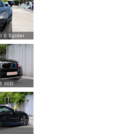
0 S Spider
5 30D
8