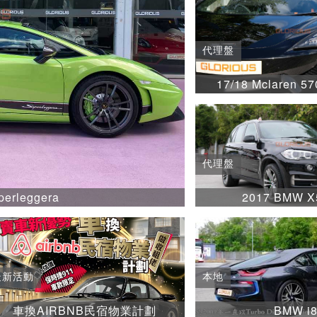
代理盤
17/18 Mclaren 57
代理盤
perleggera
2017 BMW X
最新活動
本地
車換AIRBNB民宿物業計劃
BMW i