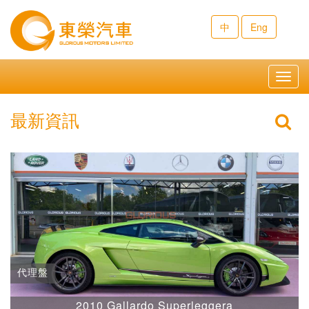
中
Eng
Toggl
navig
最新資訊
代理盤
2010 Gallardo Superleggera