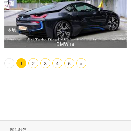
本地
BMW i8
«
1
2
3
4
5
»
關注我們