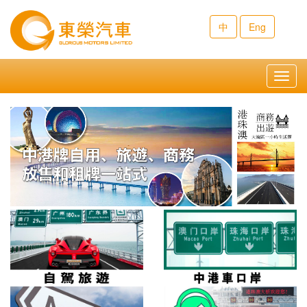
中
Eng
Toggl
navig