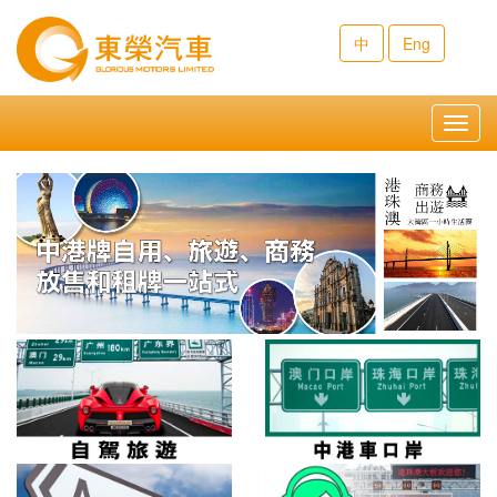
中
Eng
Toggl
navig