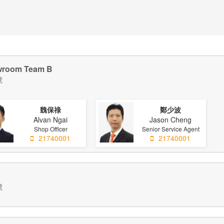
oom Team B
號
魏保祿
鄭少波
Alvan Ngai
Jason Cheng
Shop Officer
Senior Service Agent
21740001
21740001
號