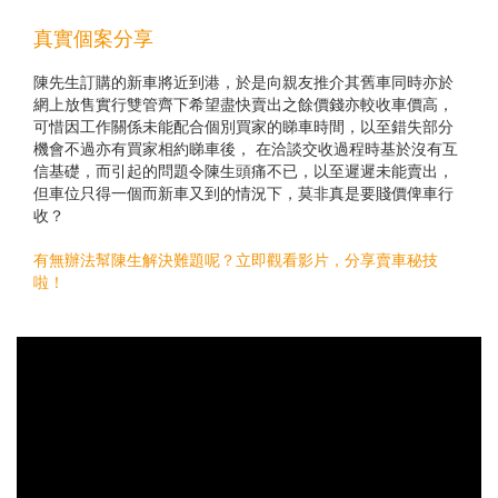
真實個案分享
陳先生訂購的新車將近到港，於是向親友推介其舊車同時亦於
網上放售實行雙管齊下希望盡快賣出之餘價錢亦較收車價高，
可惜因工作關係未能配合個別買家的睇車時間，以至錯失部分
機會不過亦有買家相約睇車後， 在洽談交收過程時基於沒有互
信基礎，而引起的問題令陳生頭痛不已，以至遲遲未能賣出，
但車位只得一個而新車又到的情況下，莫非真是要賤價俾車行
收？
有無辦法幫陳生解決難題呢？立即觀看影片，分享賣車秘技
啦！