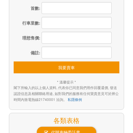
首數:
行車里數:
理想售價:
備註:
我要賣車
* 溫馨提示 *
閣下所輸入的以上個人資料, 代表你已同意我們用作回覆還價, 發送
認證信息及相關聯絡用途, 如對我們的服務有任何寶貴意見可於辨公
時間內致電熱線21740001 洽詢。
私隱條例
各類表格
代辦車輛委託書