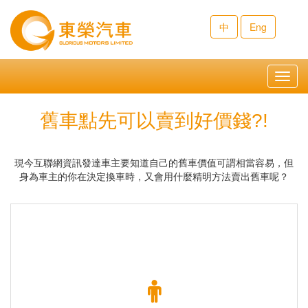
中
Eng
Toggl
navig
舊車點先可以賣到好價錢?!
現今互聯網資訊發達車主要知道自己的舊車價值可謂相當容易，但
身為車主的你在決定換車時，又會用什麼精明方法賣出舊車呢？