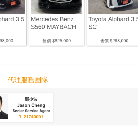
phard 3.5
Mercedes Benz
Toyota Alphard 3.
S560 MAYBACH
SC
98,000
售價 $825,000
售價 $298,000
代理服務團隊
鄭少波
Jason Cheng
Senior Service Agent
21740001