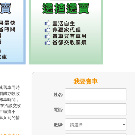
我要賣車
其舊車同時
價錢亦較收
姓名:
睇車時間，
 在洽談交收
電話:
生頭痛不
車又到的情
廠牌: