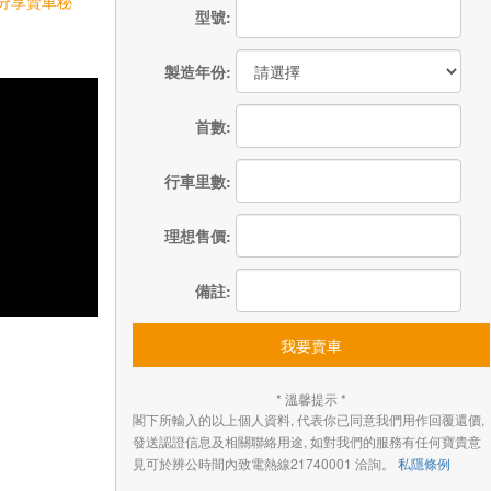
分享賣車秘
型號:
製造年份:
首數:
行車里數:
理想售價:
備註:
我要賣車
* 溫馨提示 *
閣下所輸入的以上個人資料, 代表你已同意我們用作回覆還價,
發送認證信息及相關聯絡用途, 如對我們的服務有任何寶貴意
見可於辨公時間內致電熱線21740001 洽詢。
私隱條例