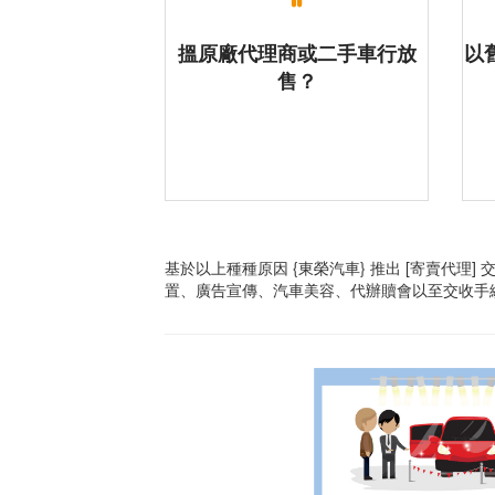
搵原廠代理商或二手車行放
以舊
售？
基於以上種種原因 {東榮汽車} 推出 [寄賣代
置、廣告宣傳、汽車美容、代辦贖會以至交收手