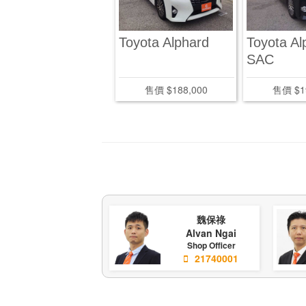
oyota Alphard 3.5
Toyota Alphard
Toyota Al
SAC
售價 $328,000
售價 $188,000
售價 $1
魏保祿
Alvan Ngai
Shop Officer
21740001