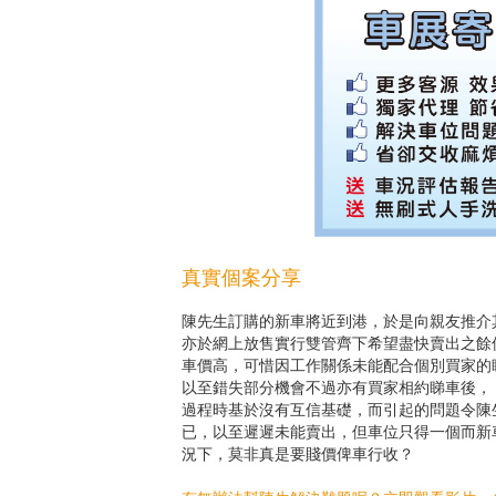
真實個案分享
陳先生訂購的新車將近到港，於是向親友推介
亦於網上放售實行雙管齊下希望盡快賣出之餘
車價高，可惜因工作關係未能配合個別買家的
以至錯失部分機會不過亦有買家相約睇車後，
過程時基於沒有互信基礎，而引起的問題令陳
已，以至遲遲未能賣出，但車位只得一個而新
況下，莫非真是要賤價俾車行收？