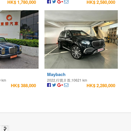
HK$ 1,780,000
HK$ 2,580,000
Maybach
0 km
2022,行貨,0 首,10621 km
HK$ 388,000
HK$ 2,280,000