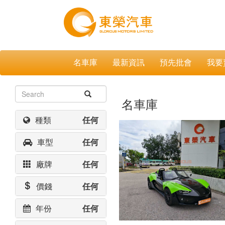
名車庫
最新資訊
預先批會
我要
名車庫
種類
任何
車型
任何
廠牌
任何
價錢
任何
年份
任何