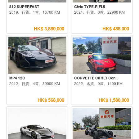
812 SUPERFAST
Civic TYPE-R FL5
2019。行貨。1首。16700 KM
2024。行貨。0首。22900 KM
HK$ 3,880,000
HK$ 488,000
MP4 12C
CORVETTE C8 3LT Con...
2012。行貨。4首。39000 KM
2022。水貨。0首。1400 KM
HK$ 568,000
HK$ 1,580,000