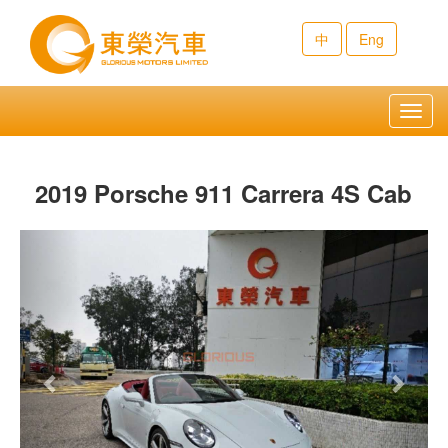
中
Eng
Toggl
navig
2019 Porsche 911 Carrera 4S Cab
Previous
Next