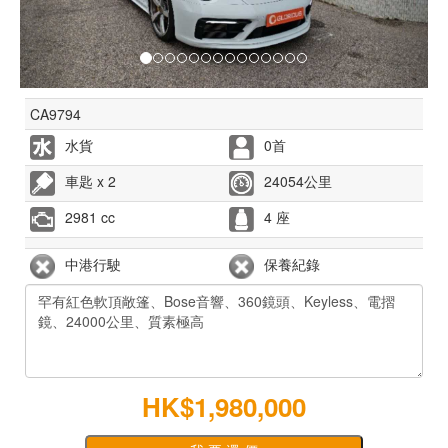
CA9794
水貨
0首
車匙 x 2
24054公里
2981 cc
4 座
中港行駛
保養紀錄
HK$1,980,000