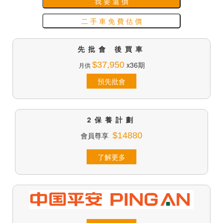
我 要 還 價
二 手 車 免 費 估 價
先批會 後買車
$37,950
x36期
月供
預先批會
2保養計劃
會員尊享
$14880
了解更多