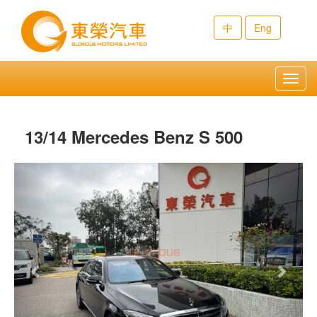
中
Eng
Toggl
navig
13/14 Mercedes Benz S 500
Previous
Next