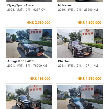
Flying Spur - Azure
Mulsanne
2023。水貨。0首。9267 KM
2019。行貨。0首。25200 KM
HK$ 2,580,000
HK$ 1,850,000
Arnage RED LABEL
Phantom
2001。行貨。8首。76000 KM
2011。行貨。0首。10711 KM
HK$ 198,000
HK$ 1,780,000