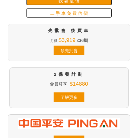
我 要 還 價
二 手 車 免 費 估 價
先批會 後買車
$3,919
x36期
月供
預先批會
2保養計劃
會員尊享
$14880
了解更多