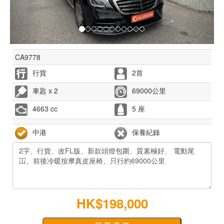
CA9778
行貨
2首
車匙 x 2
69000公里
4663 cc
5 座
中港
保養紀錄
HK$198,000