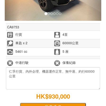
CA9753
行貨
4首
車匙 x 2
60000公里
5461 cc
5 座
中港行駛
保養紀錄
HK$930,000