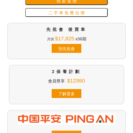
我 要 還 價
二 手 車 免 費 估 價
先批會 後買車
$17,825
x36期
月供
預先批會
2保養計劃
會員尊享
$12980
了解更多