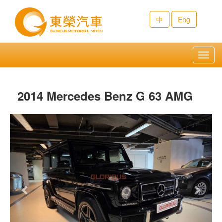
中
Eng
Toggl
navig
2014 Mercedes Benz G 63 AMG
Previous
Next