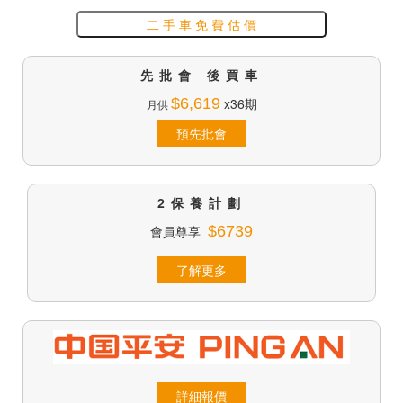
二 手 車 免 費 估 價
先批會 後買車
$6,619
x36期
月供
預先批會
2保養計劃
會員尊享
$6739
了解更多
詳細報價