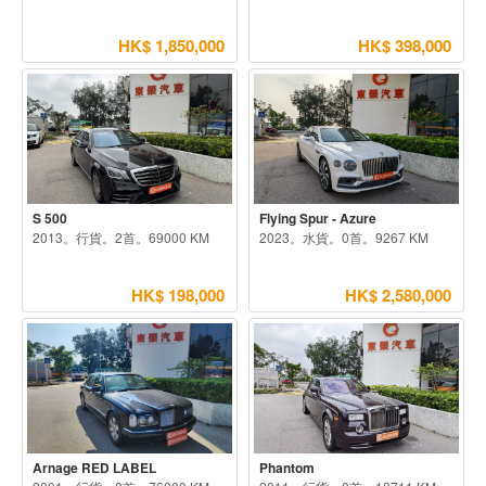
HK$ 1,850,000
HK$ 398,000
S 500
Flying Spur - Azure
2013。行貨。2首。69000 KM
2023。水貨。0首。9267 KM
HK$ 198,000
HK$ 2,580,000
Arnage RED LABEL
Phantom