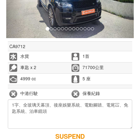
CA9712
水貨
1首
車匙 x 2
71700公里
4999 cc
5 座
中港行駛
保養紀錄
SUSPEND