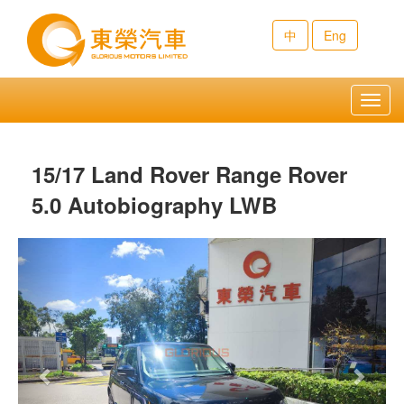
中
Eng
Toggl
navig
15/17 Land Rover Range Rover
5.0 Autobiography LWB
Previous
Next