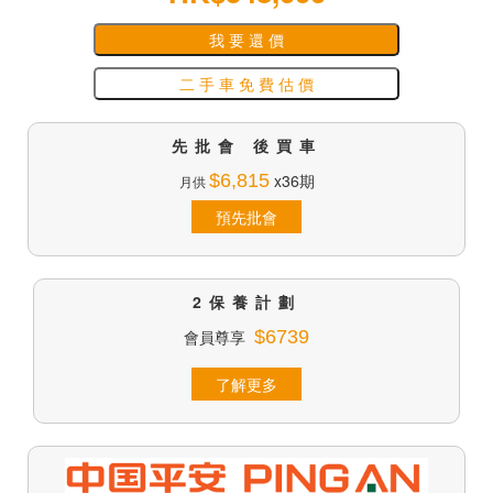
我 要 還 價
二 手 車 免 費 估 價
先批會 後買車
$6,815
x36期
月供
預先批會
2保養計劃
會員尊享
$6739
了解更多