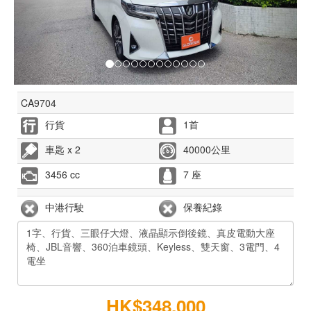
CA9704
行貨
1首
車匙 x 2
40000公里
3456 cc
7 座
中港行駛
保養紀錄
HK$348,000