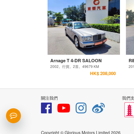
Arnage T 4-DR SALOON
R8
2002。行貨。2首。49679 KM
20
HK$ 208,000
關注我們
我們
Copyright © Glorious Motors Limited 2026