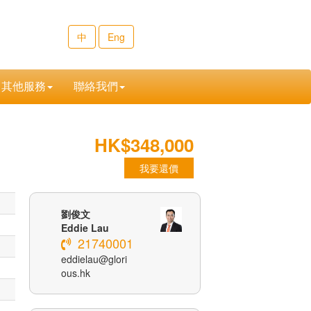
中
Eng
其他服務
聯絡我們
HK$348,000
我要還價
劉俊文
Eddie Lau
21740001
eddielau@glori
ous.hk