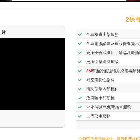
2保養
短片
全車檢查上架服務
全車電腦診斷及重設保養提示
更換全合成機油﹑油隔及廢油
更換引擎過濾風隔
3M
車廂冷氣循環系統消毒除
補充消耗性物料
清洗引擎內部機件
政府驗車前預檢
24小時緊急免費拖車服務
上門取車服務
*代理商收費只供參考，實際收費以