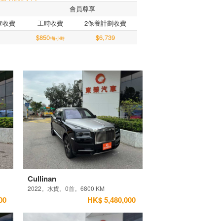
會員尊享
查收費
工時收費
2保養計劃收費
$850
$6,739
/每小時
Cullinan
2022。水貨。0首。6800 KM
00
HK$ 5,480,000