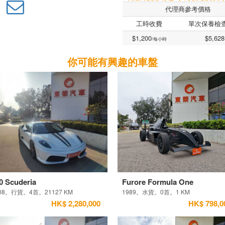
代理商參考價格
工時收費
單次保養檢
$1,200
$5,628
/每小時
你可能有興趣的車盤
0 Scuderia
Furore Formula One
08。行貨。4首。21127 KM
1989。水貨。0首。1 KM
HK$ 2,280,000
HK$ 798,0