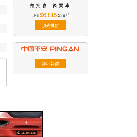
先批會 後買車
$6,815
x36期
月供
預先批會
詳細報價