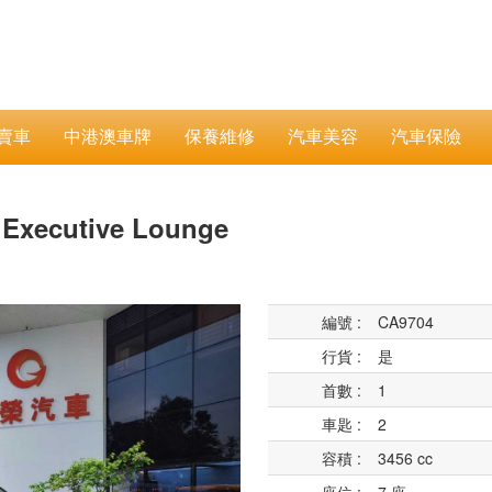
賣車
中港澳車牌
保養維修
汽車美容
汽車保險
5 Executive Lounge
Next
編號 :
CA9704
行貨 :
是
首數 :
1
車匙 :
2
容積 :
3456 cc