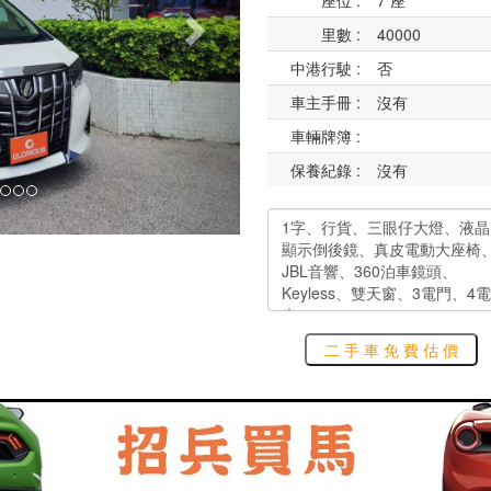
座位 :
7 座
里數 :
40000
中港行駛 :
否
車主手冊 :
沒有
車輛牌簿 :
保養紀錄 :
沒有
二 手 車 免 費 估 價