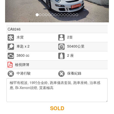
CA9246
水貨
2首
車匙 x 2
50400公里
3800 cc
2 座
檢視牌簿
中港行駛
保養紀錄
SOLD