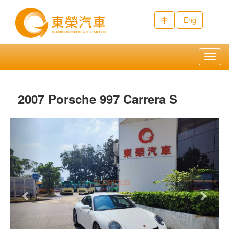
中
Eng
Toggl
navig
2007 Porsche 997 Carrera S
Previous
Next