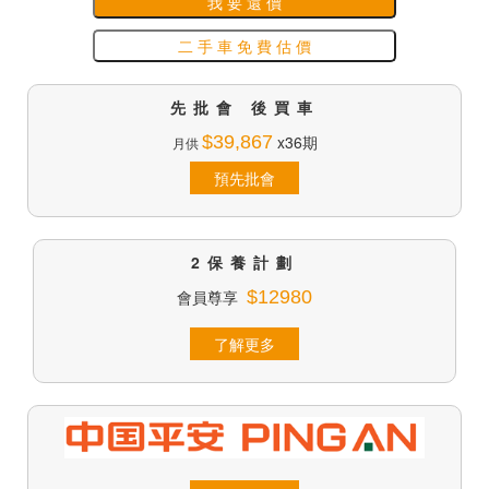
我 要 還 價
二 手 車 免 費 估 價
先批會 後買車
$39,867
x36期
月供
預先批會
2保養計劃
會員尊享
$12980
了解更多