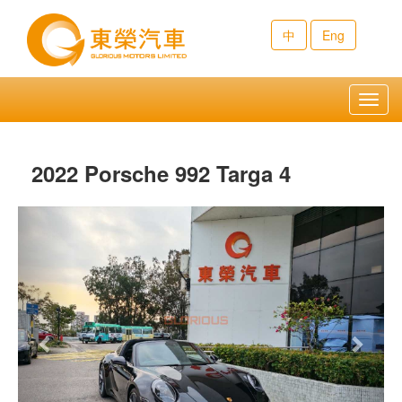
中
Eng
Toggl
navig
2022 Porsche 992 Targa 4
Previous
Next