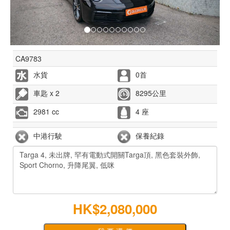
CA9783
水貨
0首
車匙 x 2
8295公里
2981 cc
4 座
中港行駛
保養紀錄
HK$2,080,000