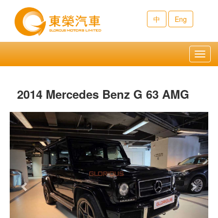
中
Eng
Toggl
navig
2014 Mercedes Benz G 63 AMG
Previous
Next