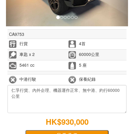
CA9753
行貨
4首
車匙 x 2
60000公里
5461 cc
5 座
中港行駛
保養紀錄
HK$930,000