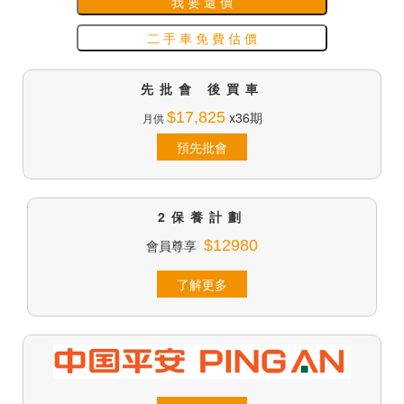
我 要 還 價
二 手 車 免 費 估 價
先批會 後買車
$17,825
x36期
月供
預先批會
2保養計劃
會員尊享
$12980
了解更多