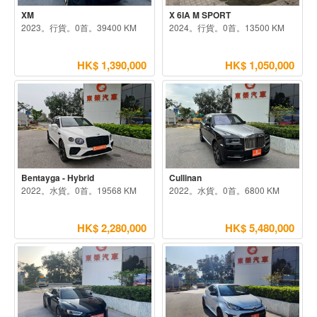
XM
X 6IA M SPORT
2023。行貨。0首。39400 KM
2024。行貨。0首。13500 KM
HK$ 1,390,000
HK$ 1,050,000
Bentayga - Hybrid
Cullinan
2022。水貨。0首。19568 KM
2022。水貨。0首。6800 KM
HK$ 2,280,000
HK$ 5,480,000