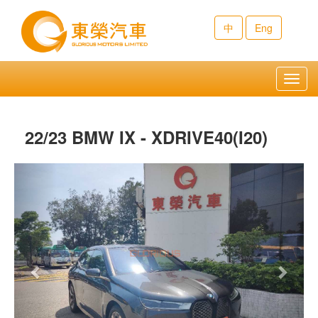
中
Eng
Toggl
navig
22/23 BMW IX - XDRIVE40(I20)
Previous
Next