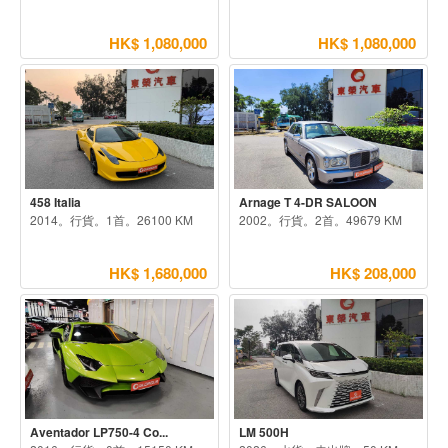
HK$ 1,080,000
HK$ 1,080,000
458 Italia
Arnage T 4-DR SALOON
2014。行貨。1首。26100 KM
2002。行貨。2首。49679 KM
HK$ 1,680,000
HK$ 208,000
Aventador LP750-4 Co...
LM 500H