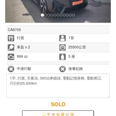
CA9705
行貨
1首
車匙 x 2
25500公里
999 cc
5 座
中港行駛
保養紀錄
SOLD
二 手 車 免 費 估 價