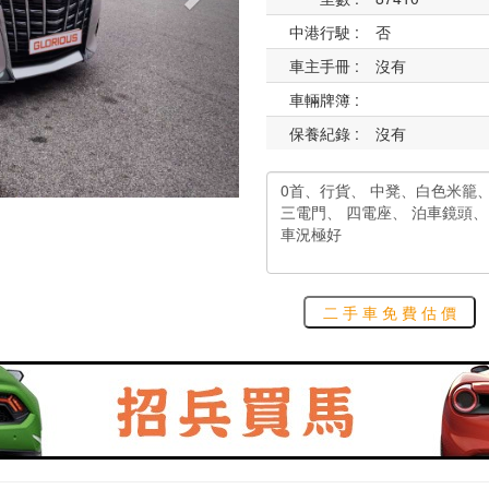
中港行駛 :
否
車主手冊 :
沒有
車輛牌簿 :
保養紀錄 :
沒有
二 手 車 免 費 估 價