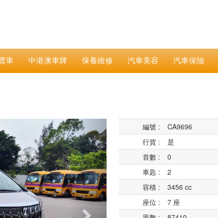
賣車
中港澳車牌
保養維修
汽車美容
汽車保險
Next
編號 :
CA9696
行貨 :
是
首數 :
0
車匙 :
2
容積 :
3456 cc
座位 :
7 座
里數 :
87410