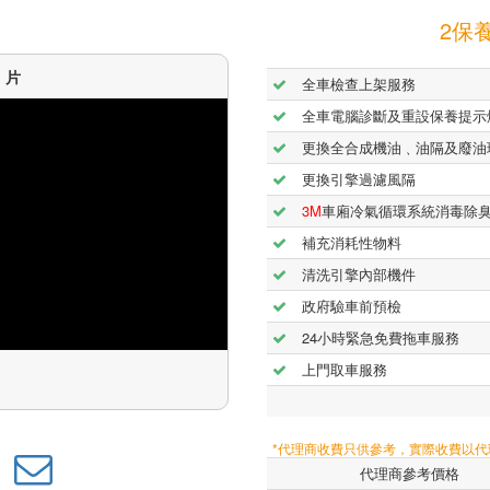
2保養
短片
全車檢查上架服務
全車電腦診斷及重設保養提示
更換全合成機油﹑油隔及廢油
更換引擎過濾風隔
3M
車廂冷氣循環系統消毒除
補充消耗性物料
清洗引擎內部機件
政府驗車前預檢
24小時緊急免費拖車服務
上門取車服務
*代理商收費只供參考，實際收費以
代理商參考價格