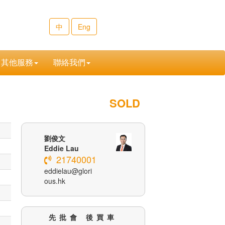
中
Eng
其他服務
聯絡我們
SOLD
劉俊文
Eddie Lau
21740001
eddielau@glori
ous.hk
先批會 後買車