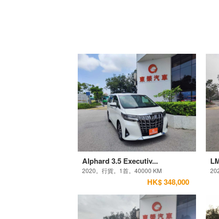
Alphard 3.5 Executiv...
LM
2020。行貨。1首。40000 KM
2
HK$ 348,000