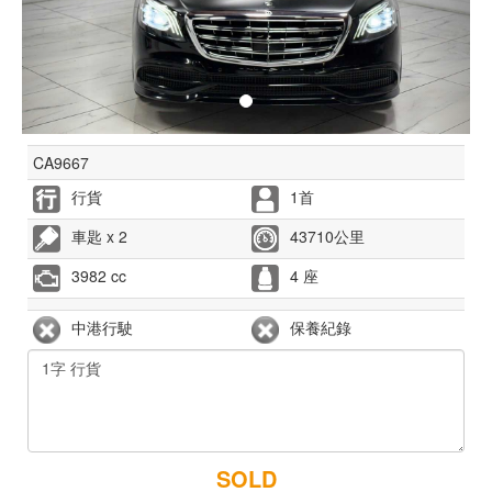
CA9667
行貨
1首
車匙 x 2
43710公里
3982 cc
4 座
中港行駛
保養紀錄
SOLD