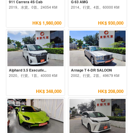
911 Carrera 4S Cab
G 63 AMG
2019。水貨。0首。24054 KM
2014。行貨。4首。60000 KM
HK$ 1,980,000
HK$ 930,000
Alphard 3.5 Executiv...
Arnage T 4-DR SALOON
2020。行貨。1首。40000 KM
2002。行貨。2首。49679 KM
HK$ 348,000
HK$ 208,000