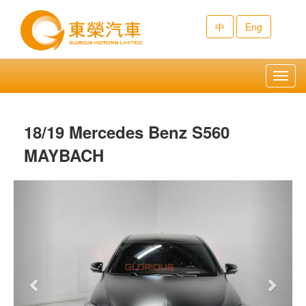
中
Eng
Toggl
navig
18/19 Mercedes Benz S560
MAYBACH
Previous
Next