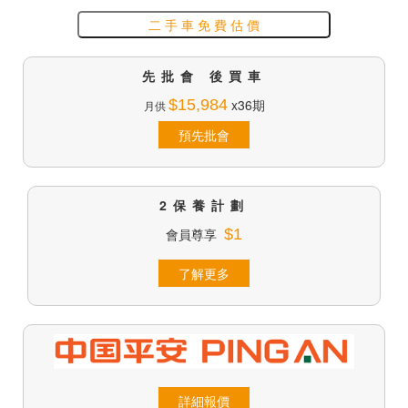
二 手 車 免 費 估 價
先批會 後買車
$15,984
x36期
月供
預先批會
2保養計劃
會員尊享
$1
了解更多
詳細報價