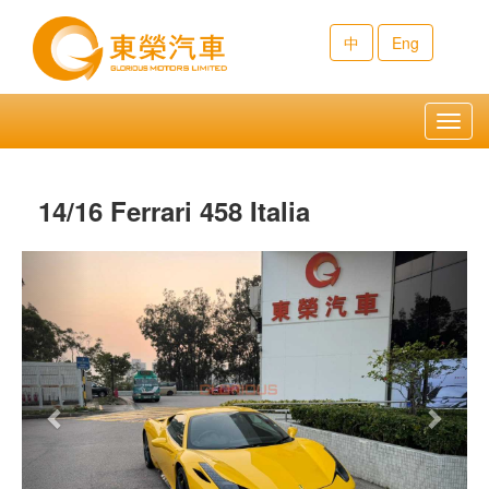
中
Eng
Toggl
navig
14/16 Ferrari 458 Italia
Previous
Next