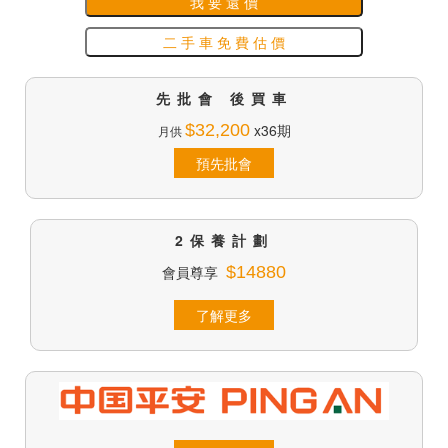
我 要 還 價
二 手 車 免 費 估 價
先批會 後買車
$32,200
x36期
月供
預先批會
2保養計劃
會員尊享
$14880
了解更多