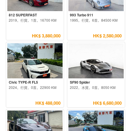
812 SUPERFAST
993 Turbo 911
2019。行貨。1首。16700 KM
1995。行貨。6首。84500 KM
HK$ 3,880,000
HK$ 2,580,000
Civic TYPE-R FL5
SF90 Spider
2024。行貨。0首。22900 KM
2022。水貨。0首。8050 KM
HK$ 488,000
HK$ 6,680,000