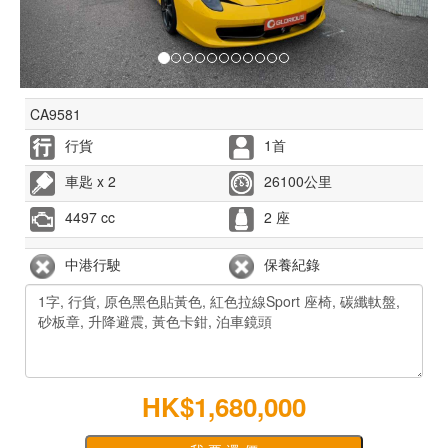
CA9581
行貨
1首
車匙 x 2
26100公里
4497 cc
2 座
中港行駛
保養紀錄
HK$1,680,000