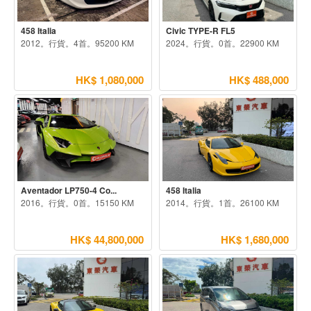
458 Italia
Civic TYPE-R FL5
2012。行貨。4首。95200 KM
2024。行貨。0首。22900 KM
HK$ 1,080,000
HK$ 488,000
Aventador LP750-4 Co...
458 Italia
2016。行貨。0首。15150 KM
2014。行貨。1首。26100 KM
HK$ 44,800,000
HK$ 1,680,000