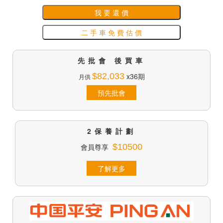
我 要 還 價
二 手 車 免 費 估 價
先批會 後買車
$82,033
x36期
月供
預先批會
2保養計劃
會員尊享
$10500
了解更多