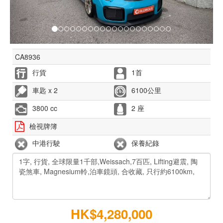
CA8936
行貨
1首
車匙 x 2
6100公里
3800 cc
2 座
檢視牌簿
中港行駛
保養紀錄
HK$4,280,000