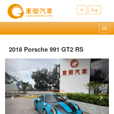
中
Eng
Toggl
navig
2018 Porsche 991 GT2 RS
Previous
Next