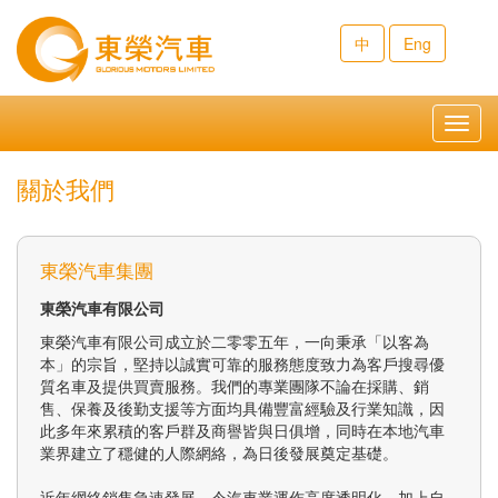
中
Eng
Toggl
navig
關於我們
東榮汽車集團
東榮汽車有限公司
東榮汽車有限公司成立於二零零五年，一向秉承「以客為
本」的宗旨，堅持以誠實可靠的服務態度致力為客戶搜尋優
質名車及提供買賣服務。我們的專業團隊不論在採購、銷
售、保養及後勤支援等方面均具備豐富經驗及行業知識，因
此多年來累積的客戶群及商譽皆與日俱增，同時在本地汽車
業界建立了穩健的人際網絡，為日後發展奠定基礎。
近年網絡銷售急速發展，令汽車業運作高度透明化，加上自