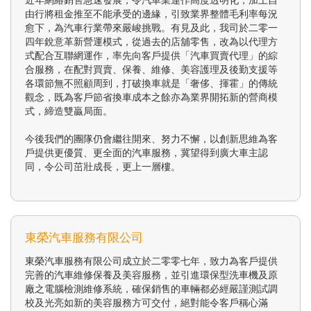
由行將租金推至不能承受的邊緣，引致業界整體毛利率每況
愈下，為汽車行業帶來嚴峻挑戰。有見及此，我司於二零一
四年銳意革新營運模式，從過去的店舖零售，改為以代理方
式配合互聯網運作，率先向客戶提供「汽車買賣代理」的綜
合服務，在配對買賣、保養、維修、美容護理及後勤支援等
各環節無不照顧周到，打破換車就是「奢侈、揮霍」的傳統
觀念，既為客戶節省換車成本之餘亦為業界開拓新的營商模
式，締造雙贏局面。
今後我們的團隊仍會繼往開來、努力不懈，以創新思維為客
戶提供更優質、更全面的汽車服務，冀望得到廣大車主認
同，令公司茁壯成長，更上一層樓。
東榮汽車服務有限公司
東榮汽車服務有限公司成立於二零零七年，致力為客戶提供
完善的汽車維修保養及美容服務，並引進環保型洗車機及原
廠之電腦檢測維修系統，確保銷售的車輛都必經嚴謹測試調
校及光亮如新的美容服務方可交付，絕對能令客戶稱心滿